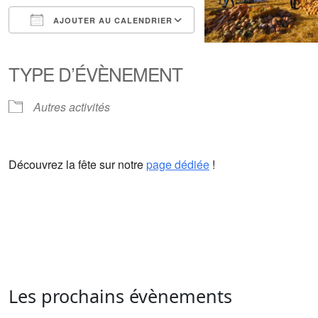
AJOUTER AU CALENDRIER
Télécharger ICS
Calendrier Google
iCalendar
Office 365
Outlook Live
TYPE D’ÉVÈNEMENT
Autres activités
Découvrez la fête sur notre
page dédiée
!
Les prochains évènements