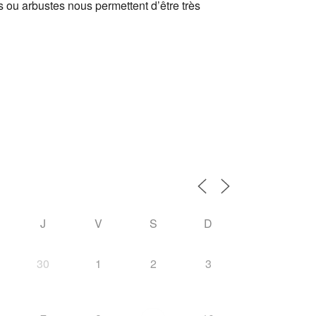
s ou arbustes nous permettent d’être très
J
V
S
D
30
1
2
3