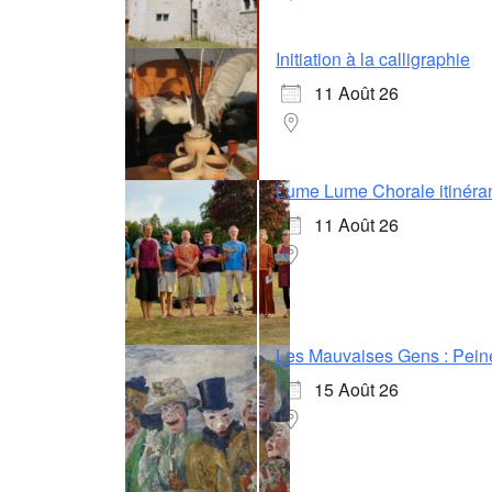
Initiation à la calligraphie
11 Août 26
Lume Lume Chorale itinéra
11 Août 26
Les Mauvaises Gens : Pein
15 Août 26