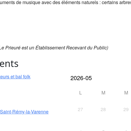
struments de musique avec des éléments naturels : certains arbre
Le Prieuré est un Établissement Recevant du Public)
ents
urs et bal folk
L
M
M
27
28
29
e Saint-Rémy-la-Varenne