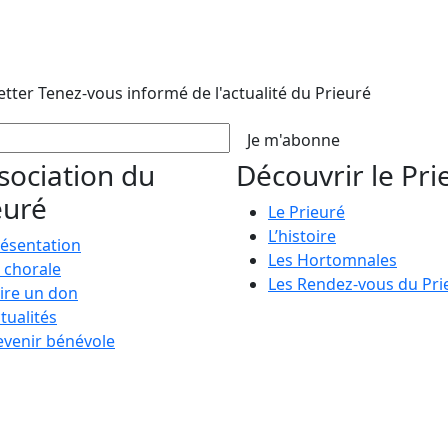
etter
Tenez-vous informé de l'actualité du Prieuré
Je m'abonne
ssociation du
Découvrir le Pri
euré
Le Prieuré
L’histoire
ésentation
Les Hortomnales
 chorale
Les Rendez-vous du Pri
ire un don
tualités
venir bénévole