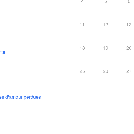
4
5
6
11
12
13
18
19
20
nte
25
26
27
es d'amour perdues