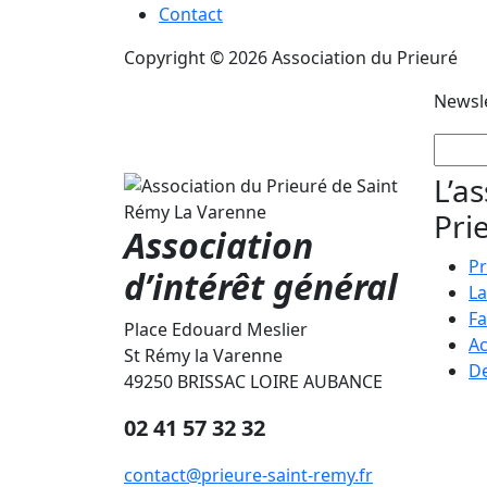
Contact
Copyright © 2026 Association du Prieuré
Newsl
L’a
Pri
Association
Pr
d’intérêt général
La
Fa
Place Edouard Meslier
Ac
St Rémy la Varenne
De
49250 BRISSAC LOIRE AUBANCE
02 41 57 32 32
contact@prieure-saint-remy.fr