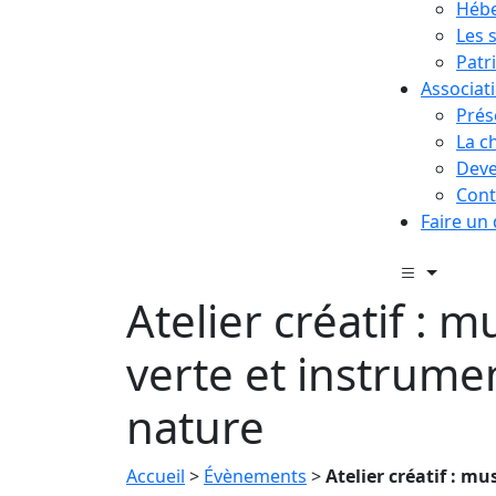
Hébe
Les 
Patr
Associat
Prés
La c
Deve
Cont
Faire un
Atelier créatif : 
verte et instrumen
nature
Accueil
>
Évènements
>
Atelier créatif : m