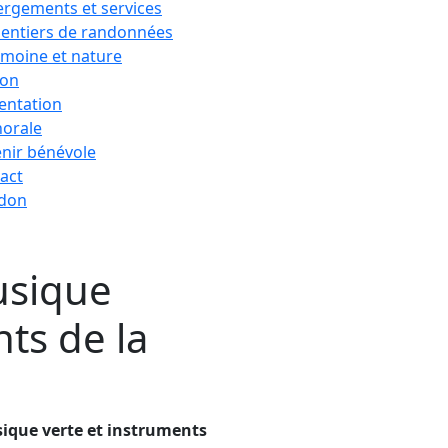
rgements et services
sentiers de randonnées
imoine et nature
ion
entation
horale
nir bénévole
act
 don
musique
ts de la
usique verte et instruments