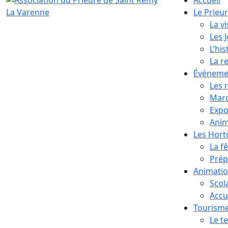
Le Prieu
La vi
Les 
L’his
La r
Évèneme
Les 
Marc
Expo
Anim
Les Hor
La f
Prép
Animati
Scol
Accue
Tourism
Le te