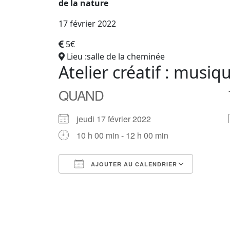
de la nature
17 février 2022
5€
Lieu :salle de la cheminée
Atelier créatif : musi
QUAND
jeudi 17 février 2022
10 h 00 min - 12 h 00 min
AJOUTER AU CALENDRIER
Télécharger ICS
Calendrier Google
iCalendar
Office 365
Outlook Live