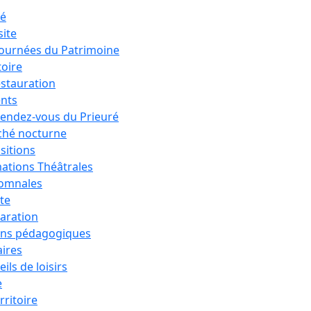
ré
site
Journées du Patrimoine
toire
estauration
nts
rendez-vous du Prieuré
hé nocturne
sitions
ations Théâtrales
tomnales
ête
aration
ons pédagogiques
aires
ils de loisirs
e
rritoire