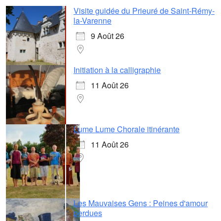
Visite guidée du Prieuré de Saint-Rémy-
la-Varenne
9 Août 26
Initiation à la calligraphie
11 Août 26
Lume Lume Chorale itinérante
11 Août 26
Les Mauvaises Gens : Peines d'amour
perdues