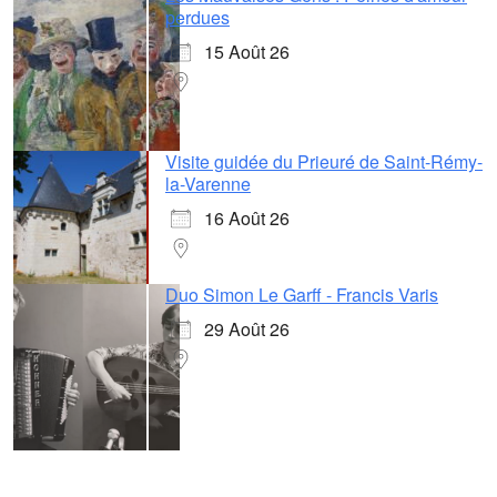
perdues
15 Août 26
Visite guidée du Prieuré de Saint-Rémy-
la-Varenne
16 Août 26
Duo Simon Le Garff - Francis Varis
29 Août 26