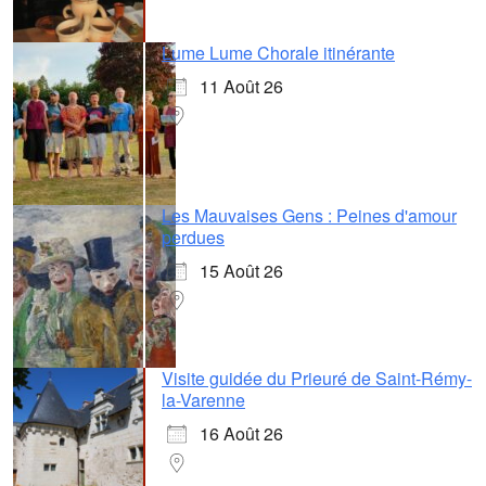
Lume Lume Chorale itinérante
11 Août 26
Les Mauvaises Gens : Peines d'amour
perdues
15 Août 26
Visite guidée du Prieuré de Saint-Rémy-
la-Varenne
16 Août 26