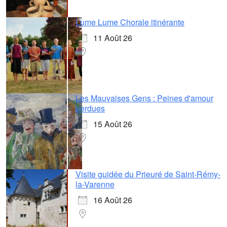
Lume Lume Chorale itinérante
11 Août 26
Les Mauvaises Gens : Peines d'amour
perdues
15 Août 26
Visite guidée du Prieuré de Saint-Rémy-
la-Varenne
16 Août 26