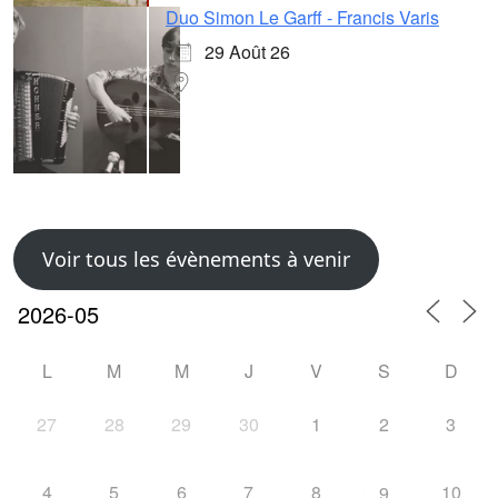
Duo Simon Le Garff - Francis Varis
29 Août 26
Voir tous les évènements à venir
L
M
M
J
V
S
D
27
28
29
30
1
2
3
4
5
6
7
8
10
9