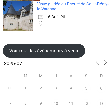
Visite guidée du Prieuré de Saint-Rémy-
la-Varenne
16 Août 26
Voir tous les évènements à venir
L
M
M
J
V
S
D
30
1
2
3
4
5
6
7
8
9
11
10
12
13