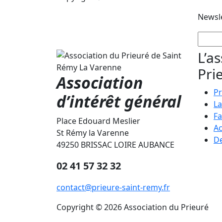
Newsl
L’a
Pri
Association
Pr
d’intérêt général
La
Fa
Place Edouard Meslier
Ac
St Rémy la Varenne
De
49250 BRISSAC LOIRE AUBANCE
02 41 57 32 32
contact@prieure-saint-remy.fr
Copyright © 2026 Association du Prieuré