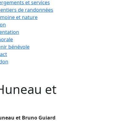
rgements et services
sentiers de randonnées
imoine et nature
ion
entation
horale
nir bénévole
act
 don
 Huneau et
Huneau et Bruno Guiard