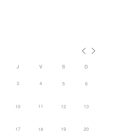
J
V
S
D
3
4
5
6
11
10
12
13
17
19
20
18