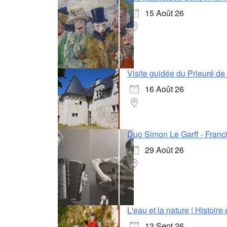
15 Août 26
Visite guidée du Prieuré d
16 Août 26
Duo Simon Le Garff - Franci
29 Août 26
L'eau et la nature | Histoire
12 Sept 26