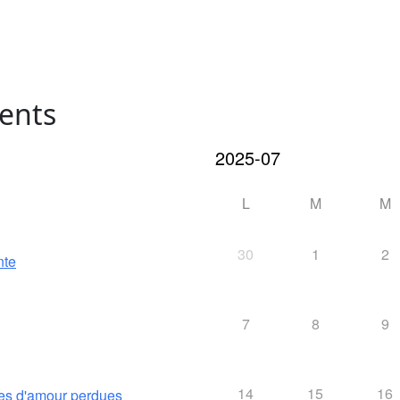
ents
L
M
M
30
1
2
nte
7
8
9
14
15
16
es d'amour perdues