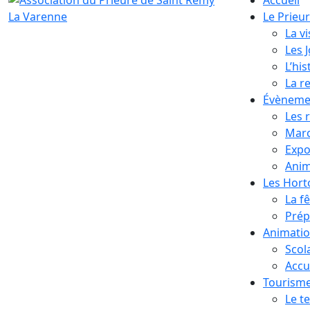
Le Prieu
La vi
Les 
L’his
La r
Évèneme
Les 
Marc
Expo
Anim
Les Hor
La f
Prép
Animati
Scol
Accue
Tourism
Le te