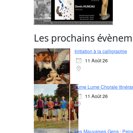
Les prochains évènem
Initiation à la calligraphie
11 Août 26
Lume Lume Chorale itinéra
11 Août 26
Les Mauvaises Gens : Pein