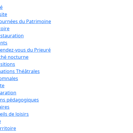
ré
site
Journées du Patrimoine
toire
estauration
nts
rendez-vous du Prieuré
hé nocturne
sitions
ations Théâtrales
tomnales
ête
aration
ons pédagogiques
aires
ils de loisirs
e
rritoire