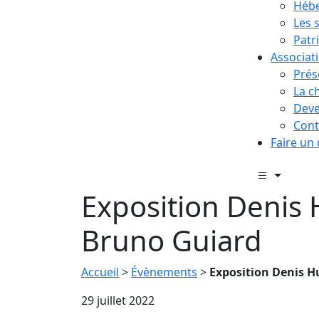
Hébe
Les 
Patr
Associat
Prés
La c
Deve
Cont
Faire un
Exposition Denis
Bruno Guiard
Accueil
>
Évènements
>
Exposition Denis 
29 juillet 2022