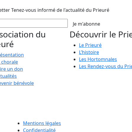
etter
Tenez-vous informé de l'actualité du Prieuré
Je m'abonne
ssociation du
Découvrir le Pri
euré
Le Prieuré
L’histoire
ésentation
Les Hortomnales
 chorale
Les Rendez-vous du Pri
ire un don
tualités
venir bénévole
Mentions légales
Confidentialité