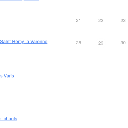
21
22
23
e Saint-Rémy-la-Varenne
28
30
29
s Varis
 et chants