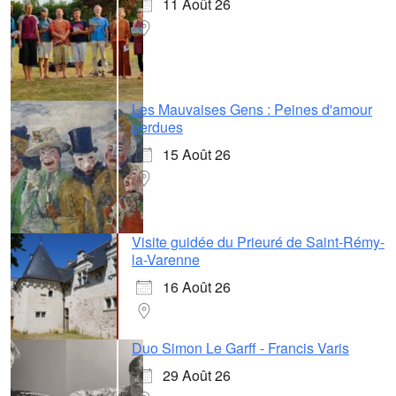
11 Août 26
Les Mauvaises Gens : Peines d'amour
perdues
15 Août 26
Visite guidée du Prieuré de Saint-Rémy-
la-Varenne
16 Août 26
Duo Simon Le Garff - Francis Varis
29 Août 26