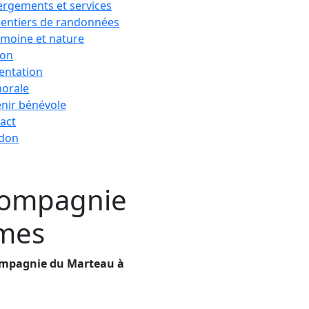
rgements et services
sentiers de randonnées
imoine et nature
ion
entation
horale
nir bénévole
act
 don
Compagnie
umes
ompagnie du Marteau à