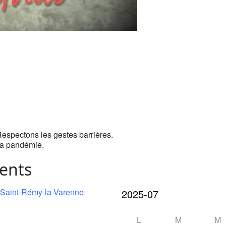
Respectons les gestes barrières.
 la pandémie.
ents
e Saint-Rémy-la-Varenne
L
M
M