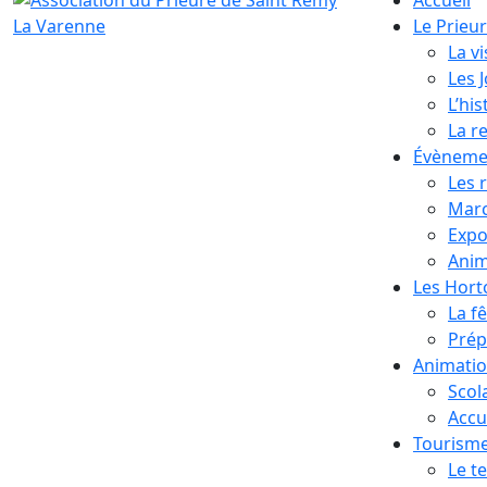
Le Prieu
La vi
Les 
L’his
La r
Évèneme
Les 
Marc
Expo
Anim
Les Hor
La f
Prép
Animati
Scol
Accue
Tourism
Le te