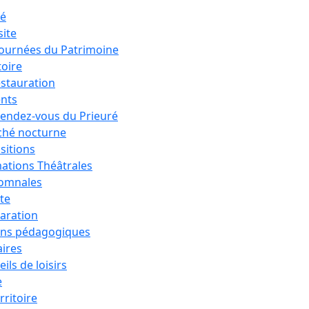
ré
site
Journées du Patrimoine
toire
estauration
nts
rendez-vous du Prieuré
hé nocturne
sitions
ations Théâtrales
tomnales
ête
aration
ons pédagogiques
aires
ils de loisirs
e
rritoire