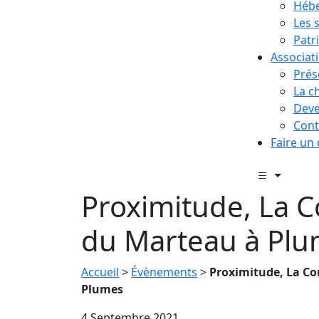
Hébe
Les 
Patr
Associat
Prés
La c
Deve
Cont
Faire un
Proximitude, La 
du Marteau à Pl
Accueil
>
Évènements
>
Proximitude, La C
Plumes
4 Septembre 2021