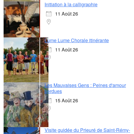
Initiation à la calligraphie
11 Août 26
Lume Lume Chorale itinérante
11 Août 26
Les Mauvaises Gens : Peines d'amour
perdues
15 Août 26
Visite guidée du Prieuré de Saint-Rémy-