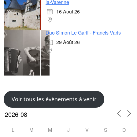
la-Varenne
16 Août 26
Duo Simon Le Garff - Francis Varis
29 Août 26
Voir tous les évènements à venir
L
M
M
J
V
S
D