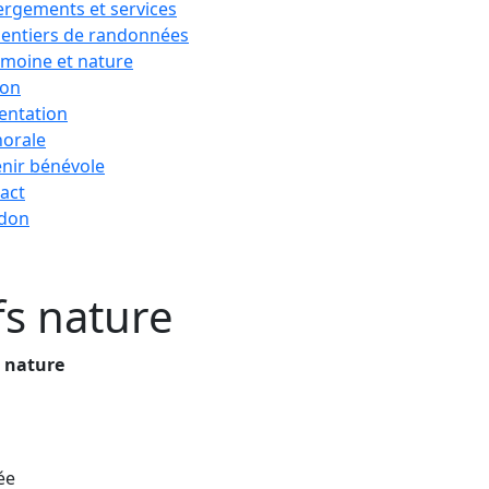
rgements et services
sentiers de randonnées
imoine et nature
ion
entation
horale
nir bénévole
act
 don
ifs nature
s nature
ée