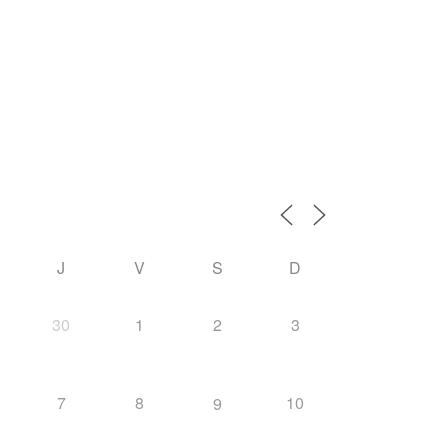
J
V
S
D
30
1
2
3
7
8
10
9