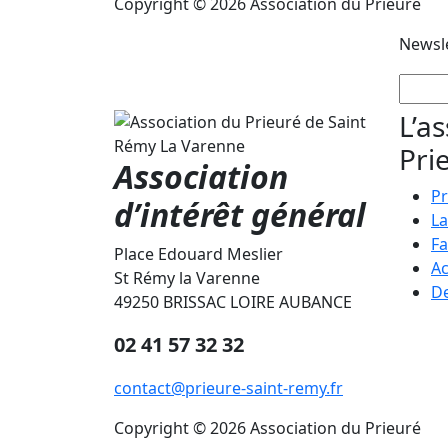
Copyright © 2026 Association du Prieuré
Newsl
L’a
Pri
Association
Pr
d’intérêt général
La
Fa
Place Edouard Meslier
Ac
St Rémy la Varenne
De
49250 BRISSAC LOIRE AUBANCE
02 41 57 32 32
contact@prieure-saint-remy.fr
Copyright © 2026 Association du Prieuré