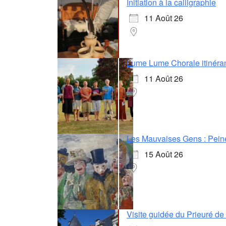
Initiation à la calligraphie
11 Août 26
Lume Lume Chorale itinéra
11 Août 26
Les Mauvaises Gens : Pein
15 Août 26
Visite guidée du Prieuré d