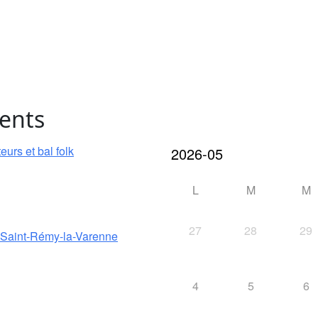
ents
urs et bal folk
L
M
M
27
28
29
e Saint-Rémy-la-Varenne
4
5
6