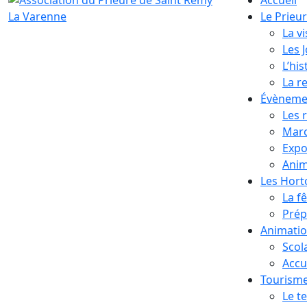
Le Prieu
La vi
Les 
L’his
La r
Évèneme
Les 
Marc
Expo
Anim
Les Hor
La f
Prép
Animati
Scol
Accue
Tourism
Le te