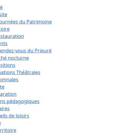
ré
site
Journées du Patrimoine
toire
estauration
nts
rendez-vous du Prieuré
hé nocturne
sitions
ations Théâtrales
tomnales
ête
aration
ons pédagogiques
aires
ils de loisirs
e
rritoire