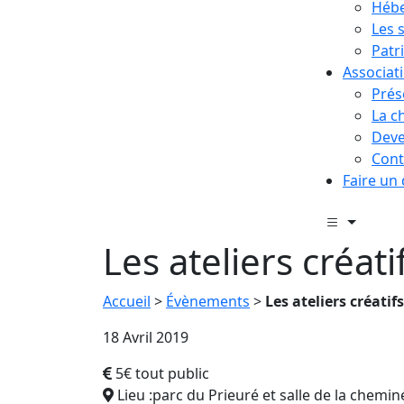
Hébe
Les 
Patr
Associat
Prés
La c
Deve
Cont
Faire un
Les ateliers créat
Accueil
>
Évènements
>
Les ateliers créatif
18 Avril 2019
5€ tout public
Lieu :parc du Prieuré et salle de la chemin