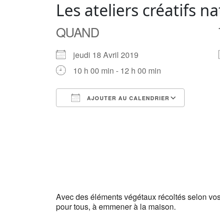
Les ateliers créatifs n
QUAND
jeudi 18 Avril 2019
10 h 00 min - 12 h 00 min
AJOUTER AU CALENDRIER
Télécharger ICS
Calendrier Google
iCalendar
Office 365
Outlook Live
Avec des éléments végétaux récoltés selon vos 
pour tous, à emmener à la maison.