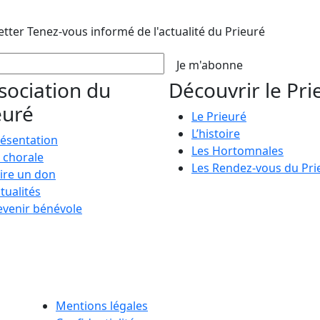
etter
Tenez-vous informé de l'actualité du Prieuré
Je m'abonne
ssociation du
Découvrir le Pri
euré
Le Prieuré
L’histoire
ésentation
Les Hortomnales
 chorale
Les Rendez-vous du Pri
ire un don
tualités
venir bénévole
Mentions légales