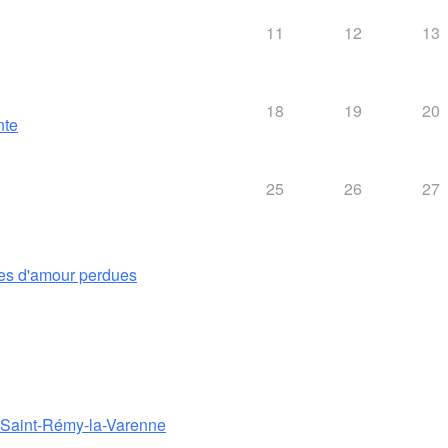
11
12
13
18
19
20
nte
25
26
27
es d'amour perdues
e Saint-Rémy-la-Varenne