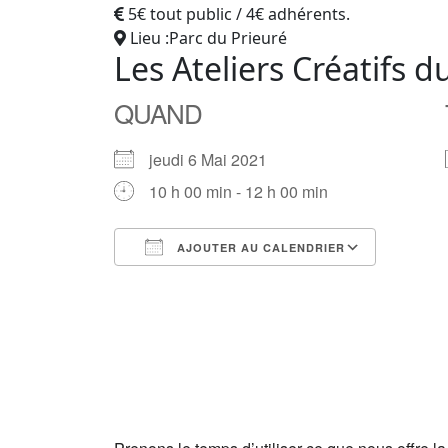
5€ tout public / 4€ adhérents.
Lieu :Parc du Prieuré
Les Ateliers Créatifs d
QUAND
jeudi 6 Mai 2021
10 h 00 min - 12 h 00 min
AJOUTER AU CALENDRIER
Télécharger ICS
Calendrier Google
iCalendar
Office 365
Outlook Live