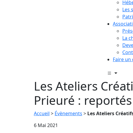
Hébe
Les 
Patr
Associat
Prés
La c
Deve
Cont
Faire un
Les Ateliers Créat
Prieuré : reportés
Accueil
>
Évènements
>
Les Ateliers Créatif
6 Mai 2021