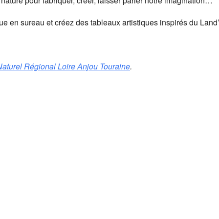
 nature pour fabriquer, créer, laisser parler notre imagination…
e en sureau et créez des tableaux artistiques inspirés du Land’
Naturel Régional Loire Anjou Touraine
.