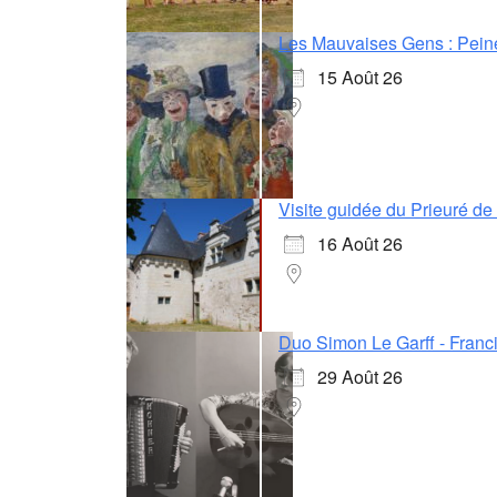
Les Mauvaises Gens : Pein
15 Août 26
Visite guidée du Prieuré d
16 Août 26
Duo Simon Le Garff - Franci
29 Août 26