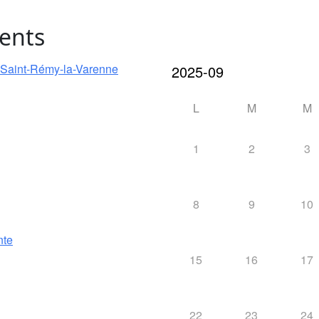
ents
e Saint-Rémy-la-Varenne
L
M
M
1
2
3
8
9
10
nte
15
16
17
22
23
24