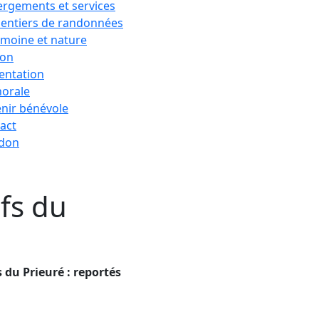
rgements et services
sentiers de randonnées
imoine et nature
ion
entation
horale
nir bénévole
act
 don
ifs du
s du Prieuré : reportés