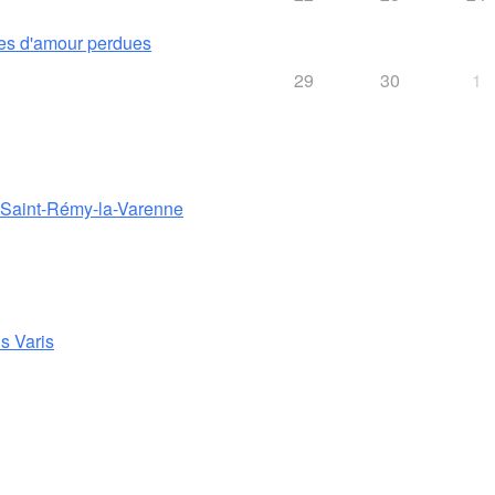
es d'amour perdues
29
30
1
e Saint-Rémy-la-Varenne
s Varis