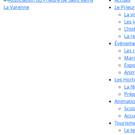
Le Prieu
La vi
Les 
L’his
La r
Évèneme
Les 
Marc
Expo
Anim
Les Hor
La f
Prép
Animati
Scol
Accue
Tourism
Le te