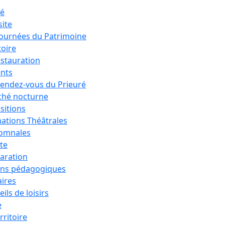
ré
site
Journées du Patrimoine
toire
estauration
nts
rendez-vous du Prieuré
hé nocturne
sitions
ations Théâtrales
tomnales
ête
aration
ons pédagogiques
aires
ils de loisirs
e
rritoire