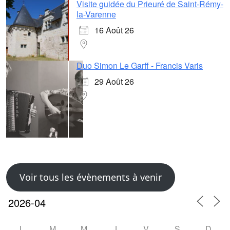
Visite guidée du Prieuré de Saint-Rémy-
la-Varenne
16 Août 26
Duo Simon Le Garff - Francis Varis
29 Août 26
Voir tous les évènements à venir
L
M
M
J
V
S
D