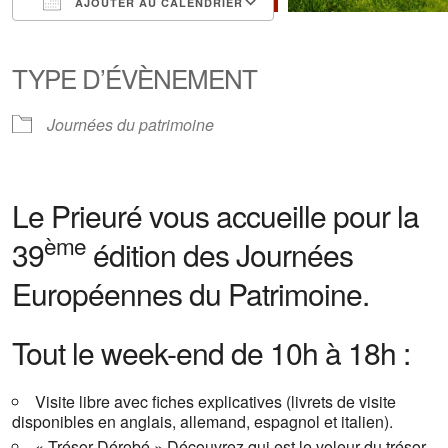
AJOUTER AU CALENDRIER
Télécharger ICS
Calendrier Google
iCalendar
Office 365
Outlook Live
TYPE D’ÉVÈNEMENT
Journées du patrimoine
Le Prieuré vous accueille pour la
ème
39
édition des Journées
Européennes du Patrimoine.
Tout le week-end de 10h à 18h :
Visite libre avec fiches explicatives (livrets de visite
disponibles en anglais, allemand, espagnol et italien).
« Trésor Dérobé » Découvrez qui est le voleur du trésor