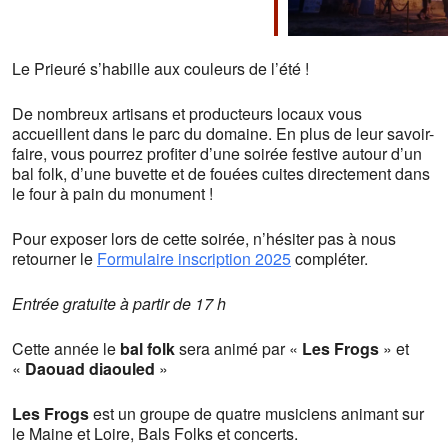
Télécharger ICS
Calendrier Google
iCalendar
Office 365
Outlook Live
Le Prieuré s’habille aux couleurs de l’été !
De nombreux artisans et producteurs locaux vous
accueillent dans le parc du domaine. En plus de leur savoir-
faire, vous pourrez profiter d’une soirée festive autour d’un
bal folk, d’une buvette et de fouées cuites directement dans
le four à pain du monument !
Pour exposer lors de cette soirée, n’hésiter pas à nous
retourner le
Formulaire inscription 2025
compléter.
Entrée gratuite à partir de 17 h
Cette année le
bal folk
sera animé par «
Les Frogs
» et
«
Daouad diaouled
»
Les Frogs
est un groupe de quatre musiciens animant sur
le Maine et Loire, Bals Folks et concerts.