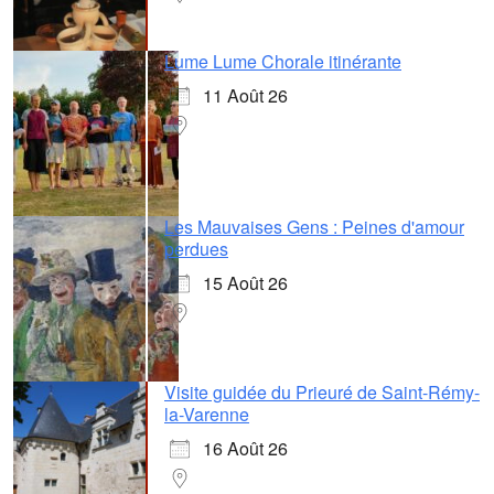
Lume Lume Chorale itinérante
11 Août 26
Les Mauvaises Gens : Peines d'amour
perdues
15 Août 26
Visite guidée du Prieuré de Saint-Rémy-
la-Varenne
16 Août 26