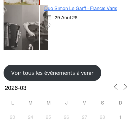
Duo Simon Le Garff - Francis Varis
29 Août 26
Voir tous les évènements à venir
L
M
M
J
V
S
D
23
24
25
26
27
28
1