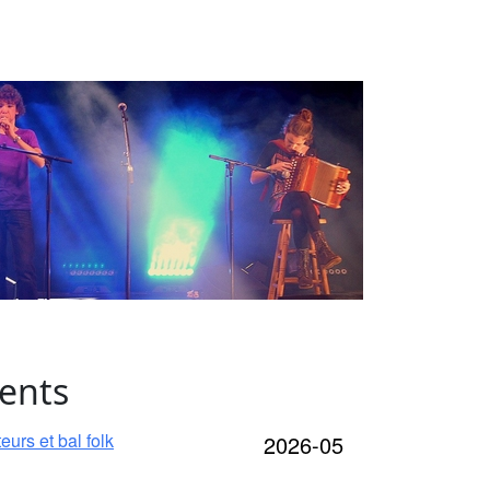
ents
urs et bal folk