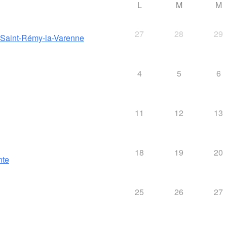
L
M
M
27
28
29
e Saint-Rémy-la-Varenne
4
5
6
11
12
13
18
19
20
nte
25
26
27