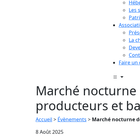
Hébe
Les 
Patr
Associat
Prés
La c
Deve
Cont
Faire un
Marché nocturne
producteurs et bal
Accueil
>
Évènements
>
Marché nocturne de
8 Août 2025