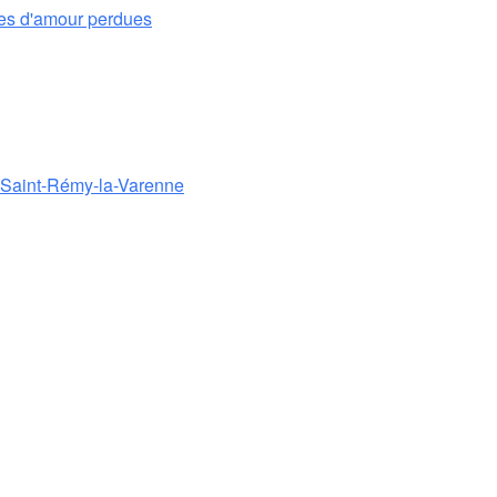
es d'amour perdues
e Saint-Rémy-la-Varenne