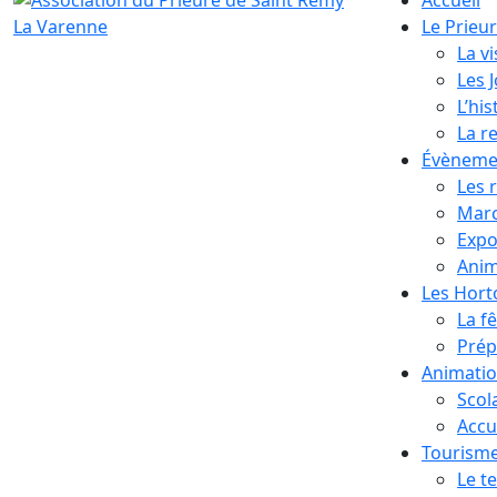
Le Prieu
La vi
Les 
L’his
La r
Évèneme
Les 
Marc
Expo
Anim
Les Hor
La f
Prép
Animati
Scol
Accue
Tourism
Le te