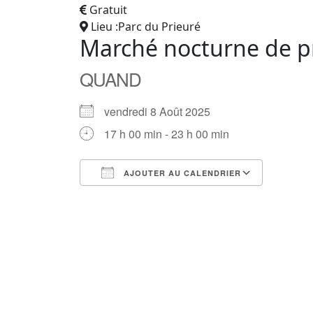
Gratuit
Lieu :Parc du Prieuré
Marché nocturne de pr
QUAND
vendredi 8 Août 2025
17 h 00 min - 23 h 00 min
AJOUTER AU CALENDRIER
Télécharger ICS
Calendrier Google
iCalendar
Office 365
Outlook Live