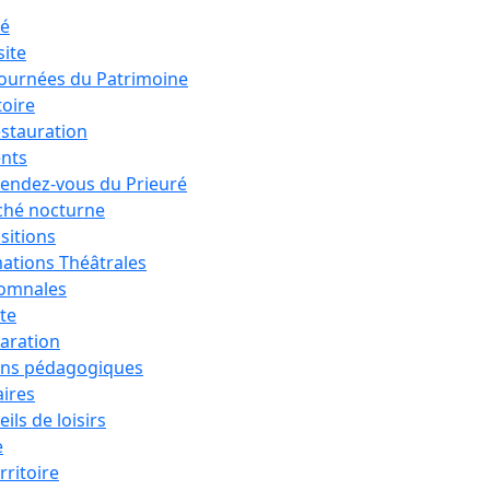
ré
site
Journées du Patrimoine
toire
estauration
nts
rendez-vous du Prieuré
hé nocturne
sitions
ations Théâtrales
tomnales
ête
aration
ons pédagogiques
aires
ils de loisirs
e
rritoire