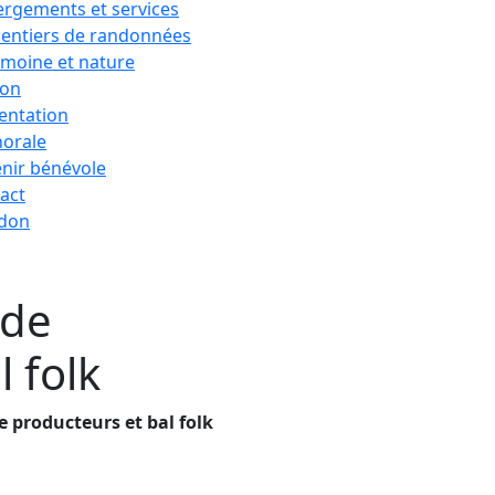
rgements et services
sentiers de randonnées
imoine et nature
ion
entation
horale
nir bénévole
act
 don
 de
 folk
 producteurs et bal folk