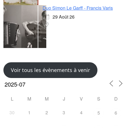
Duo Simon Le Garff - Francis Varis
29 Août 26
Voir tous les évènements à venir
L
M
M
J
V
S
D
30
1
2
3
4
5
6