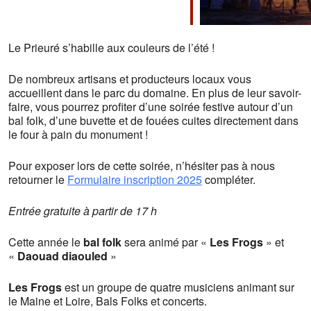
Télécharger ICS
Calendrier Google
iCalendar
Office 365
Outlook Live
Le Prieuré s’habille aux couleurs de l’été !
De nombreux artisans et producteurs locaux vous
accueillent dans le parc du domaine. En plus de leur savoir-
faire, vous pourrez profiter d’une soirée festive autour d’un
bal folk, d’une buvette et de fouées cuites directement dans
le four à pain du monument !
Pour exposer lors de cette soirée, n’hésiter pas à nous
retourner le
Formulaire inscription 2025
compléter.
Entrée gratuite à partir de 17 h
Cette année le
bal folk
sera animé par «
Les Frogs
» et
«
Daouad diaouled
»
Les Frogs
est un groupe de quatre musiciens animant sur
le Maine et Loire, Bals Folks et concerts.