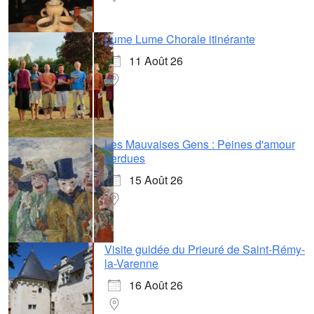
Lume Lume Chorale itinérante
11 Août 26
Les Mauvaises Gens : Peines d'amour
perdues
15 Août 26
Visite guidée du Prieuré de Saint-Rémy-
la-Varenne
16 Août 26