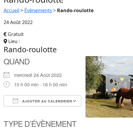
Accueil
>
Évènements
>
Rando-roulotte
24 Août 2022
Gratuit
Lieu :
Rando-roulotte
QUAND
mercredi 24 Août 2022
10 h 00 min - 16 h 00 min
AJOUTER AU CALENDRIER
Télécharger ICS
Calendrier Google
iCalendar
Office 365
Outlook Live
TYPE D’ÉVÈNEMENT