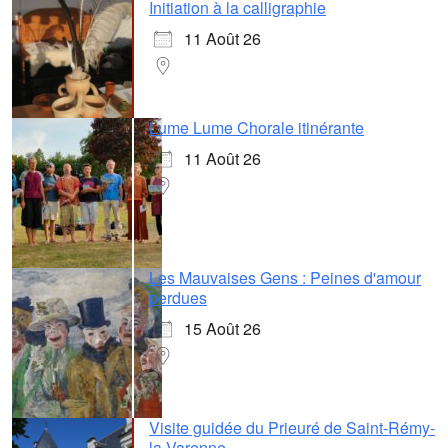
Initiation à la calligraphie
11 Août 26
Lume Lume Chorale itinérante
11 Août 26
Les Mauvaises Gens : Peines d'amour
perdues
15 Août 26
Visite guidée du Prieuré de Saint-Rémy-
la-Varenne