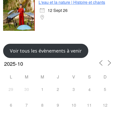
L'eau et la nature | Histoire et chants
12 Sept 26
Voir tous les évènements à venir
L
M
M
J
V
S
D
29
30
1
2
3
5
4
6
7
8
9
10
11
12