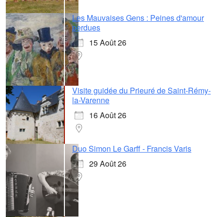
Les Mauvaises Gens : Peines d'amour
perdues
15 Août 26
Visite guidée du Prieuré de Saint-Rémy-
la-Varenne
16 Août 26
Duo Simon Le Garff - Francis Varis
29 Août 26