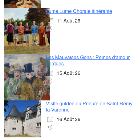
Lume Lume Chorale itinérante
11 Août 26
Les Mauvaises Gens : Peines d'amour
perdues
15 Août 26
Visite guidée du Prieuré de Saint-Rémy-
la-Varenne
16 Août 26