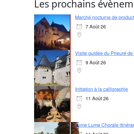
Les prochains évènem
Marché nocturne de producte
7 Août 26
Visite guidée du Prieuré d
9 Août 26
Initiation à la calligraphie
11 Août 26
Lume Lume Chorale itinéra