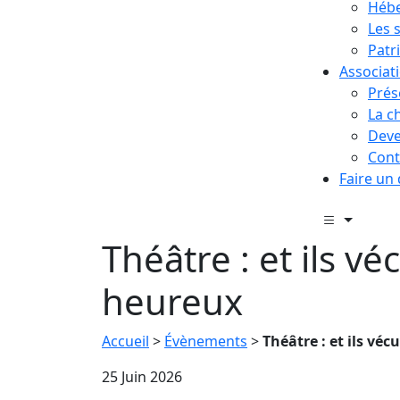
Hébe
Les 
Patr
Associat
Prés
La c
Deve
Cont
Faire un
Théâtre : et ils vé
heureux
Accueil
>
Évènements
>
Théâtre : et ils vé
25 Juin 2026