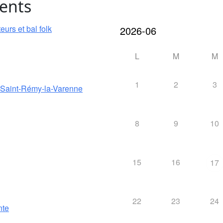
ents
urs et bal folk
L
M
M
1
2
3
e Saint-Rémy-la-Varenne
8
9
10
15
16
17
22
23
24
nte