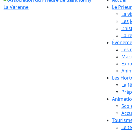
Le Prieu
La vi
Les 
L’his
La r
Évèneme
Les 
Marc
Expo
Anim
Les Hor
La f
Prép
Animati
Scol
Accue
Tourism
Le te