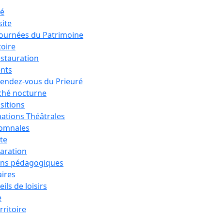
ré
site
Journées du Patrimoine
toire
estauration
nts
rendez-vous du Prieuré
hé nocturne
sitions
ations Théâtrales
tomnales
ête
aration
ons pédagogiques
aires
ils de loisirs
e
rritoire