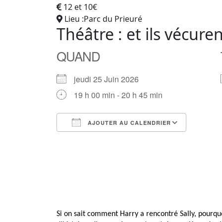
12 et 10€
Lieu :Parc du Prieuré
Théâtre : et ils vécur
QUAND
jeudi 25 Juin 2026
19 h 00 min - 20 h 45 min
AJOUTER AU CALENDRIER
Télécharger ICS
Calendrier Google
iCalendar
Office 365
Outlook Live
Si on sait comment Harry a rencontré Sally, pourqu