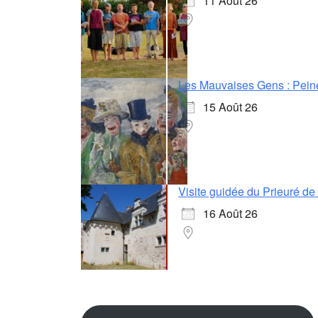
11 Août 26
Les Mauvaises Gens : Pein
15 Août 26
Visite guidée du Prieuré d
16 Août 26