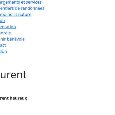
rgements et services
sentiers de randonnées
imoine et nature
ion
entation
horale
nir bénévole
act
 don
curent
curent heureux