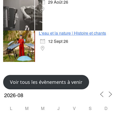
29 Août 26
L'eau et la nature | Histoire et chants
12 Sept 26
Voir tous les évènements à venir
L
M
M
J
V
S
D