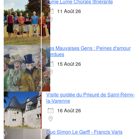
Lume Lume Chorale itinérante
11 Août 26
Les Mauvaises Gens : Peines d'amour
perdues
15 Août 26
Visite guidée du Prieuré de Saint-Rémy-
la-Varenne
16 Août 26
Duo Simon Le Garff - Francis Varis