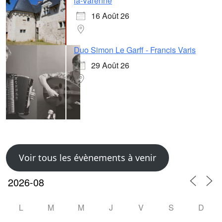
la-Varenne
16 Août 26
Duo Simon Le Garff - Francis Varis
29 Août 26
Voir tous les évènements à venir
L
M
M
J
V
S
D