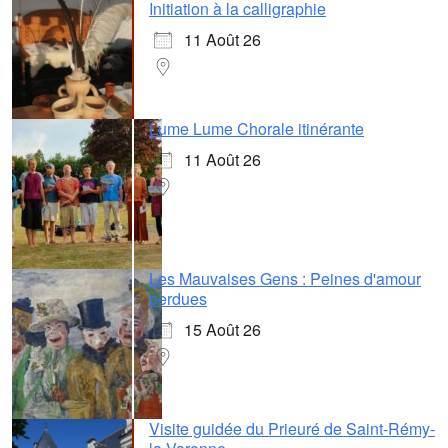
Initiation à la calligraphie
11 Août 26
Lume Lume Chorale itinérante
11 Août 26
Les Mauvaises Gens : Peines d'amour
perdues
15 Août 26
Visite guidée du Prieuré de Saint-Rémy-