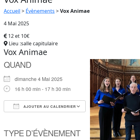
Accueil
>
Évènements
>
Vox Animae
4 Mai 2025
12 et 10€
Lieu :salle capitulaire
Vox Animae
QUAND
dimanche 4 Mai 2025
16 h 00 min - 17 h 30 min
AJOUTER AU CALENDRIER
Télécharger ICS
Calendrier Google
iCalendar
Office 365
Outlook Live
TYPE D’ÉVÈNEMENT