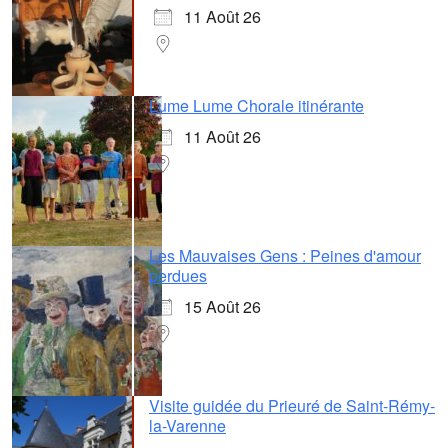
11 Août 26
Lume Lume Chorale itinérante
11 Août 26
Les Mauvaises Gens : Peines d'amour
perdues
15 Août 26
Visite guidée du Prieuré de Saint-Rémy-
la-Varenne