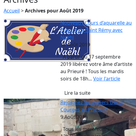
Accueil
>
Archives pour Août 2019
Nouveau : Cours d’aquarelle au
Prieuré de Saint Rémy avec
Naëhl
12 Août 2019
A partir du 17 septembre
2019 libérez votre âme d’artiste
au Prieuré ! Tous les mardis
soirs de 18h...
Voir l'article
Lire la suite
Rejoignez les ateliers Déco-
Courges au Prieuré !
9 Août 2019
Tous les mercredis de 9h à