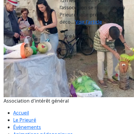
12h les bénévoles de
l’association se rejoignent au
Prieuré pour préparer la
déco...
Voir l'article
Lire la suite
Association d'intérêt général
Accueil
Le Prieuré
Évènements