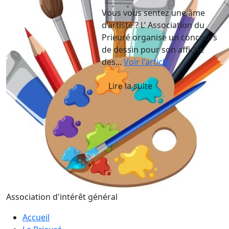
Vous vous sentez une âme
d’artiste ? L’ Association du
Prieuré organise un concours
de dessin pour son affiche
des...
Voir l'article
Lire la suite
Association d'intérêt général
Accueil