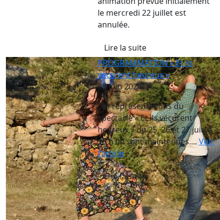
animation prévue initialement
le mercredi 22 juillet est
annulée.
Lire la suite
PROGRAMMATION « Et ils
vécurent heureux »
25 Juin 2026
Les représentations du
spectacle « Et ils vécurent
heureux » du 25, 26 et 27 juin à
19 h 00 sont maintenues....
Voir
l'article
Lire la suite