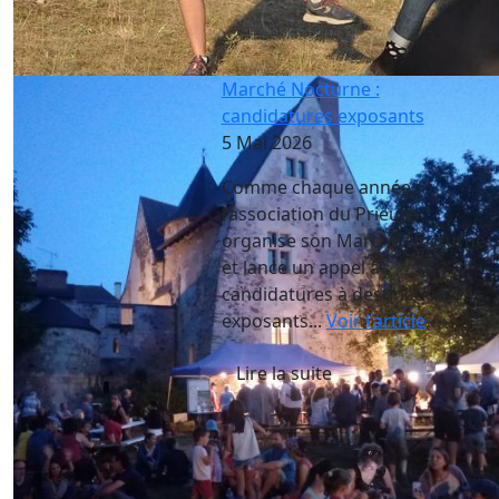
Marché Nocturne :
candidatures exposants
5 Mai 2026
Comme chaque année,
l’association du Prieuré
organise son Marché Nocturne
et lance un appel à
candidatures à destination des
exposants...
Voir l'article
Lire la suite