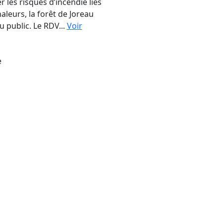
er les risques d’incendie liés
aleurs, la forêt de Joreau
u public. Le RDV...
Voir
e