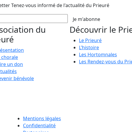
etter
Tenez-vous informé de l'actualité du Prieuré
Je m'abonne
ssociation du
Découvrir le Pri
euré
Le Prieuré
L’histoire
ésentation
Les Hortomnales
 chorale
Les Rendez-vous du Pri
ire un don
tualités
venir bénévole
Mentions légales
Confidentialité