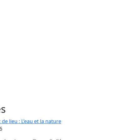
és
e lieu : L’eau et la nature
6