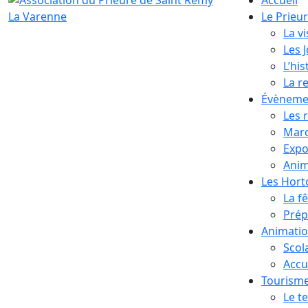
Le Prieu
La vi
Les 
L’his
La r
Évèneme
Les 
Marc
Expo
Anim
Les Hor
La f
Prép
Animati
Scol
Accue
Tourism
Le te