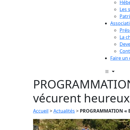
Hébe
Les 
Patr
Associat
Prés
La c
Deve
Cont
Faire un
PROGRAMMATION «
vécurent heureux 
Accueil
>
Actualités
>
PROGRAMMATION « Et 