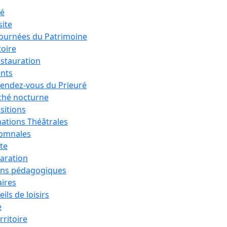
ré
site
Journées du Patrimoine
toire
estauration
nts
rendez-vous du Prieuré
hé nocturne
sitions
ations Théâtrales
tomnales
ête
aration
ons pédagogiques
aires
ils de loisirs
e
rritoire