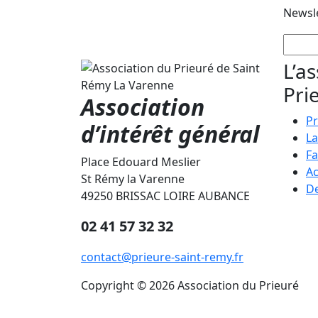
Newsl
L’a
Pri
Association
Pr
d’intérêt général
La
Fa
Place Edouard Meslier
Ac
St Rémy la Varenne
De
49250 BRISSAC LOIRE AUBANCE
02 41 57 32 32
contact@prieure-saint-remy.fr
Copyright © 2026 Association du Prieuré