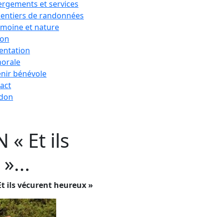
rgements et services
sentiers de randonnées
imoine et nature
ion
entation
horale
nir bénévole
act
 don
 Et ils
»...
ils vécurent heureux »