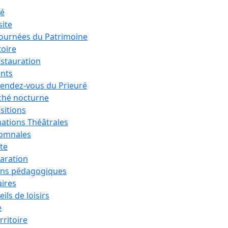
ré
site
Journées du Patrimoine
toire
estauration
nts
rendez-vous du Prieuré
hé nocturne
sitions
ations Théâtrales
tomnales
ête
aration
ons pédagogiques
aires
ils de loisirs
e
rritoire