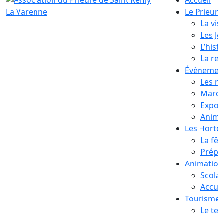
Le Prieu
La vi
Les 
L’his
La r
Évèneme
Les 
Marc
Expo
Anim
Les Hor
La f
Prép
Animati
Scol
Accue
Tourism
Le te