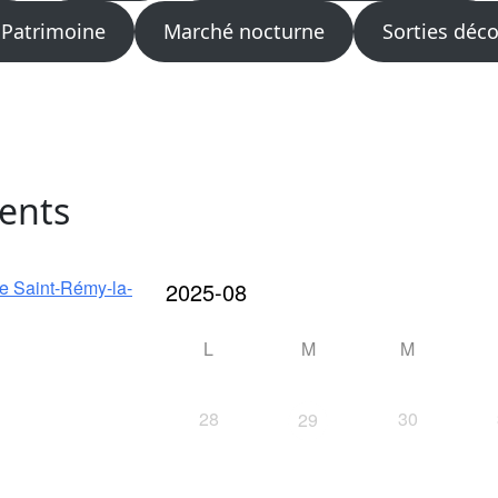
 Patrimoine
Marché nocturne
Sorties déc
ents
de Saint-Rémy-la-
L
M
M
28
30
29