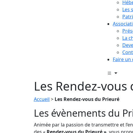
Hébe
Les 
Patr
Associat
Prés
La c
Deve
Cont
Faire un
Les Rendez-vous 
Accueil
>
Les Rendez-vous du Prieuré
Les évènements du Pr
Animée par la passion de transmettre et l’env
des «
Rendez-vous du Prieuré »
, vous prop