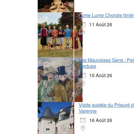
Lume Lume Chorale itinér
11 Août 26
Les Mauvaises Gens : Pe
perdues
15 Août 26
Visite guidée du Prieuré 
Varenne
16 Août 26