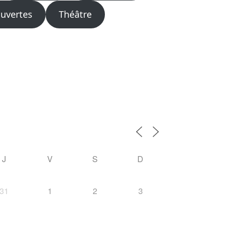
ouvertes
Théâtre
J
V
S
D
31
1
2
3