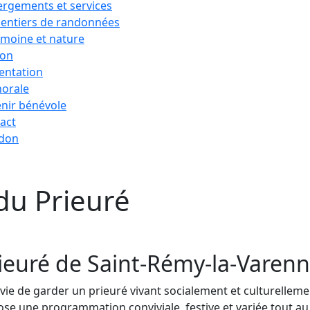
rgements et services
sentiers de randonnées
imoine et nature
ion
entation
horale
nir bénévole
act
 don
du Prieuré
ieuré de Saint-Rémy-la-Varen
ie de garder un prieuré vivant socialement et culturellement
ose une programmation conviviale, festive et variée tout au 