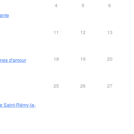
4
5
6
ante
11
12
13
18
19
20
ines d'amour
25
26
27
de Saint-Rémy-la-