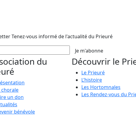
etter
Tenez-vous informé de l'actualité du Prieuré
Je m'abonne
ssociation du
Découvrir le Pri
euré
Le Prieuré
L’histoire
ésentation
Les Hortomnales
 chorale
Les Rendez-vous du Pri
ire un don
tualités
venir bénévole