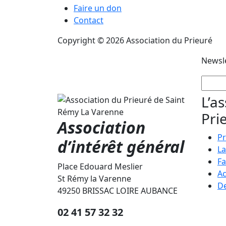
Faire un don
Contact
Copyright © 2026 Association du Prieuré
Newsl
L’a
Pri
Association
Pr
d’intérêt général
La
Fa
Place Edouard Meslier
Ac
St Rémy la Varenne
De
49250 BRISSAC LOIRE AUBANCE
02 41 57 32 32