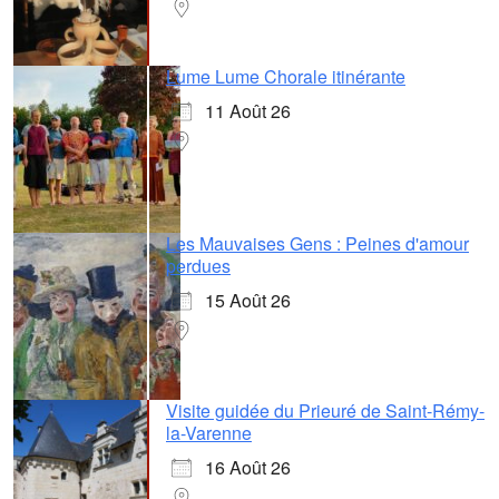
Lume Lume Chorale itinérante
11 Août 26
Les Mauvaises Gens : Peines d'amour
perdues
15 Août 26
Visite guidée du Prieuré de Saint-Rémy-
la-Varenne
16 Août 26