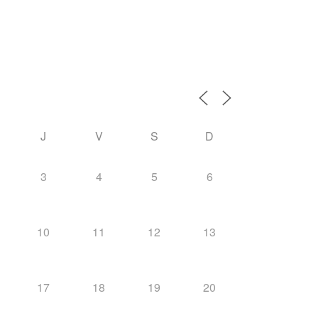
J
V
S
D
3
4
5
6
10
11
12
13
17
18
19
20