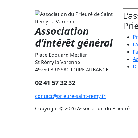
L’a
Pri
Association
Pr
d’intérêt général
La
Fa
Place Edouard Meslier
Ac
St Rémy la Varenne
De
49250 BRISSAC LOIRE AUBANCE
02 41 57 32 32
contact@prieure-saint-remy.fr
Copyright © 2026 Association du Prieuré