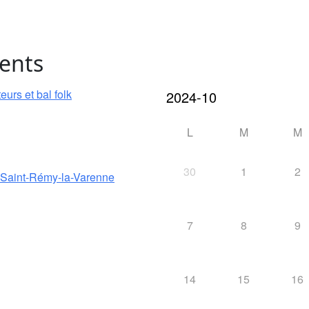
ents
urs et bal folk
L
M
M
30
1
2
e Saint-Rémy-la-Varenne
7
8
9
14
15
16