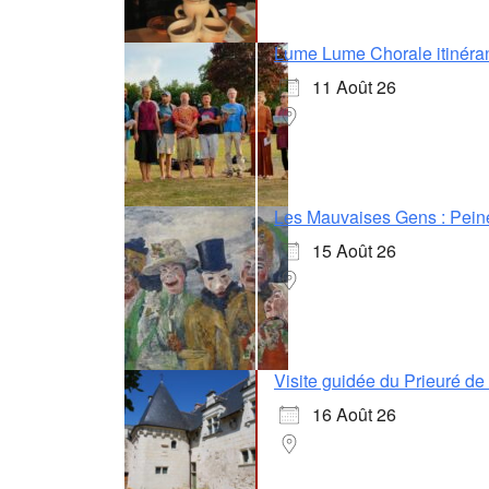
Lume Lume Chorale itinéra
11 Août 26
Les Mauvaises Gens : Pein
15 Août 26
Visite guidée du Prieuré d
16 Août 26