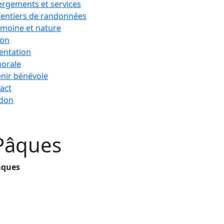
rgements et services
sentiers de randonnées
imoine et nature
ion
entation
horale
nir bénévole
act
 don
 Pâques
Pâques