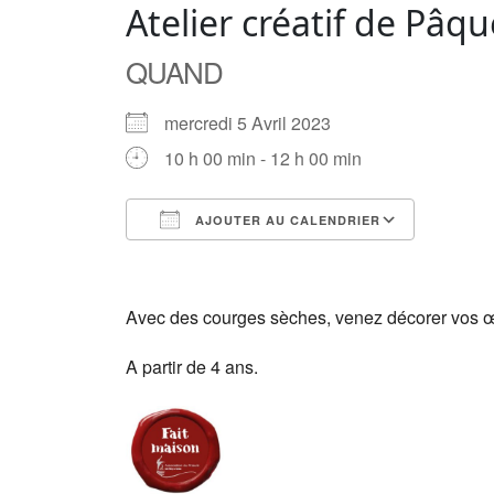
Atelier créatif de Pâqu
QUAND
mercredi 5 Avril 2023
10 h 00 min - 12 h 00 min
AJOUTER AU CALENDRIER
Télécharger ICS
Calendrier Google
iCalendar
Office 365
Outlook Live
Avec des courges sèches, venez décorer vos œ
A partir de 4 ans.