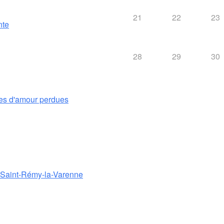
21
22
23
nte
28
29
30
es d'amour perdues
e Saint-Rémy-la-Varenne