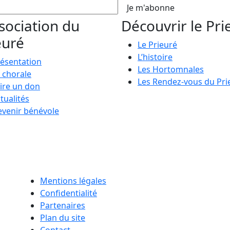
Je m'abonne
ssociation du
Découvrir le Pri
euré
Le Prieuré
L’histoire
ésentation
Les Hortomnales
 chorale
Les Rendez-vous du Pri
ire un don
tualités
venir bénévole
Mentions légales
Confidentialité
Partenaires
Plan du site
Contact