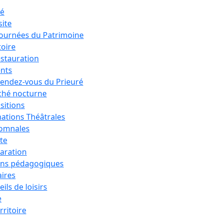
ré
site
Journées du Patrimoine
toire
estauration
nts
rendez-vous du Prieuré
hé nocturne
sitions
ations Théâtrales
tomnales
ête
aration
ons pédagogiques
aires
ils de loisirs
e
rritoire