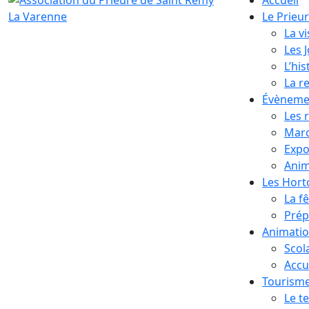
Le Prieu
La vi
Les 
L’his
La r
Évèneme
Les 
Marc
Expo
Anim
Les Hor
La f
Prép
Animati
Scol
Accue
Tourism
Le te