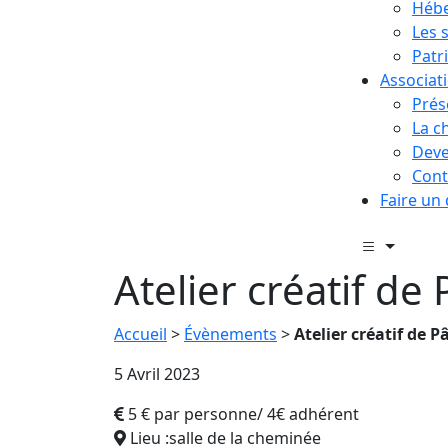
Hébe
Les 
Patr
Associat
Prés
La c
Deve
Cont
Faire un
Atelier créatif de
Accueil
>
Évènements
>
Atelier créatif de 
5 Avril 2023
5 € par personne/ 4€ adhérent
Lieu :salle de la cheminée