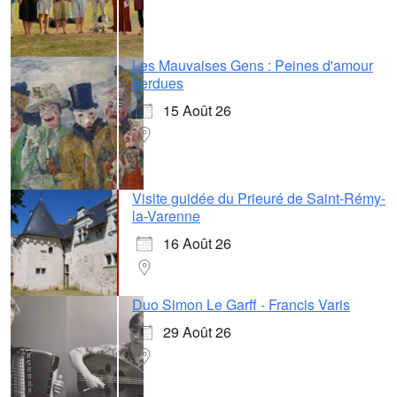
Les Mauvaises Gens : Peines d'amour
perdues
15 Août 26
Visite guidée du Prieuré de Saint-Rémy-
la-Varenne
16 Août 26
Duo Simon Le Garff - Francis Varis
29 Août 26