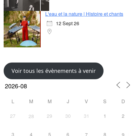
L'eau et la nature | Histoire et chants
12 Sept 26
Voir tous les évènements à venir
L
M
M
J
V
S
D
27
29
30
31
1
2
28
3
4
5
6
8
7
9