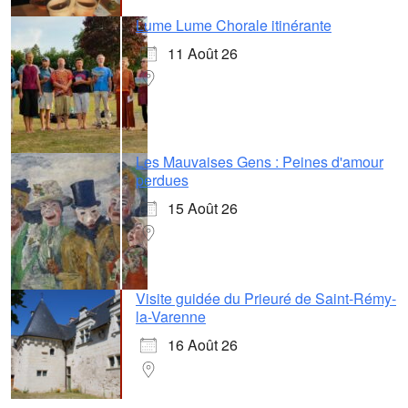
Lume Lume Chorale itinérante
11 Août 26
Les Mauvaises Gens : Peines d'amour
perdues
15 Août 26
Visite guidée du Prieuré de Saint-Rémy-
la-Varenne
16 Août 26