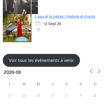
L'eau et la nature | Histoire et chants
12 Sept 26
Voir tous les évènements à venir
L
M
M
J
V
S
D
27
29
30
31
1
2
28