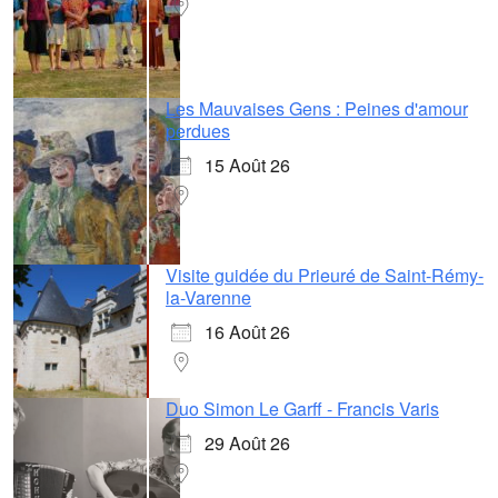
Les Mauvaises Gens : Peines d'amour
perdues
15 Août 26
Visite guidée du Prieuré de Saint-Rémy-
la-Varenne
16 Août 26
Duo Simon Le Garff - Francis Varis
29 Août 26