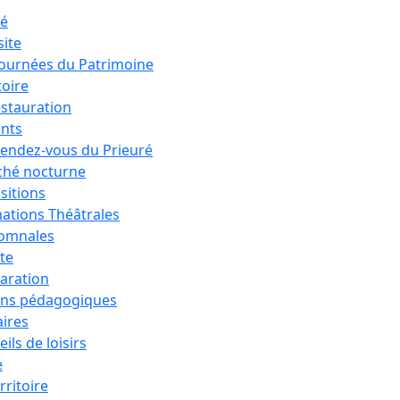
ré
site
Journées du Patrimoine
toire
estauration
nts
rendez-vous du Prieuré
hé nocturne
sitions
ations Théâtrales
tomnales
ête
aration
ons pédagogiques
aires
ils de loisirs
e
rritoire