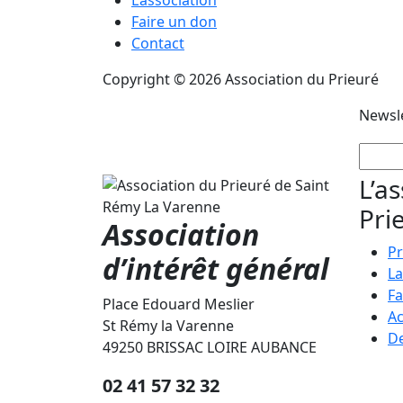
L’association
Faire un don
Contact
Copyright © 2026 Association du Prieuré
Newsl
L’a
Pri
Association
Pr
d’intérêt général
La
Fa
Place Edouard Meslier
Ac
St Rémy la Varenne
De
49250 BRISSAC LOIRE AUBANCE
02 41 57 32 32