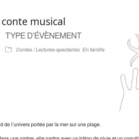
: conte musical
TYPE D’ÉVÈNEMENT
Contes / Lectures-spectacles
En famille
nd de l’univers portée par la mer sur une plage.
ns une ombre, elle partira avec un bâton de pluie et un coquill