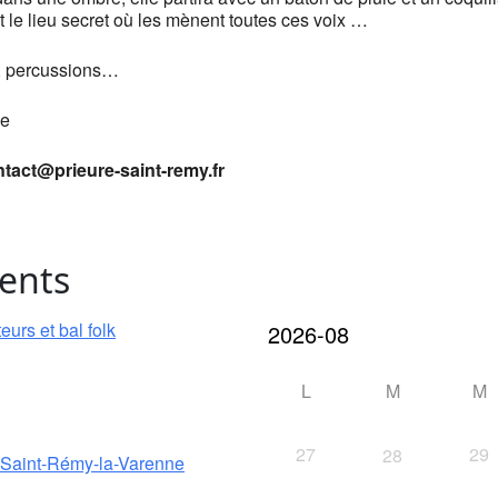
t le lieu secret où les mènent toutes ces voix …
es, percussions…
le
ntact@prieure-saint-remy.fr
ents
urs et bal folk
L
M
M
27
29
28
e Saint-Rémy-la-Varenne