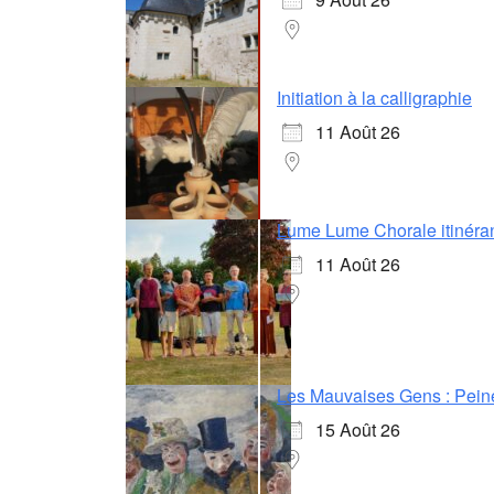
Initiation à la calligraphie
11 Août 26
Lume Lume Chorale itinéra
11 Août 26
Les Mauvaises Gens : Pein
15 Août 26