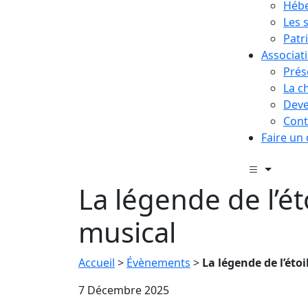
Hébe
Les 
Patr
Associat
Prés
La c
Deve
Cont
Faire un
La légende de l’ét
musical
Accueil
>
Évènements
>
La légende de l’étoi
7 Décembre 2025