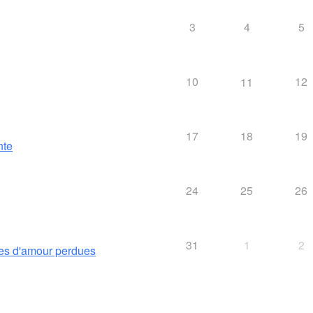
3
4
5
10
12
11
17
18
19
nte
24
25
26
31
1
2
es d'amour perdues