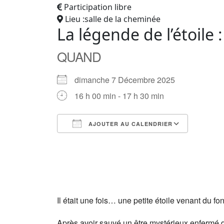
Participation libre
Lieu :salle de la cheminée
La légende de l’étoile 
QUAND
dimanche 7 Décembre 2025
16 h 00 min - 17 h 30 min
AJOUTER AU CALENDRIER
Télécharger ICS
Calendrier Google
iCalendar
Office 365
Outlook Live
Il était une fois… une petite étoile venant du fo
Après avoir sauvé un être mystérieux enfermé da