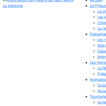
Le Prieu
La vi
Les 
L’his
La r
Évèneme
Les 
Marc
Expo
Anim
Les Hor
La f
Prép
Animati
Scol
Accue
Tourism
Le te