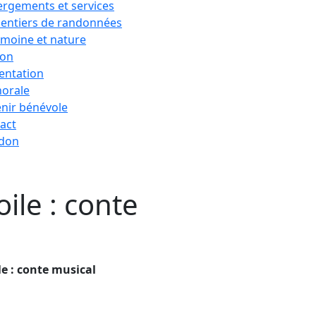
rgements et services
sentiers de randonnées
imoine et nature
ion
entation
horale
nir bénévole
act
 don
oile : conte
le : conte musical