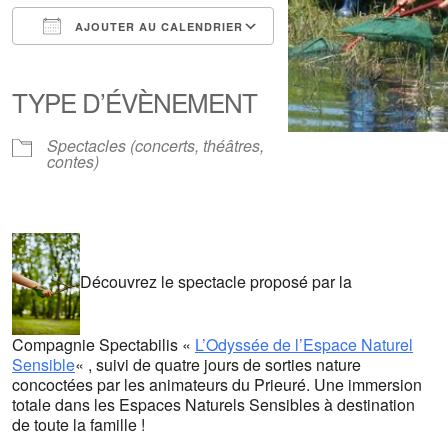
AJOUTER AU CALENDRIER
Télécharger ICS
Calendrier Google
iCalendar
Office 365
Outlook Live
TYPE D’ÉVÈNEMENT
Spectacles (concerts, théâtres,
contes)
Découvrez le spectacle proposé par la
Compagnie Spectabilis «
L’Odyssée de l’Espace Naturel
Sensible
« , suivi de quatre jours de sorties nature
concoctées par les animateurs du Prieuré. Une immersion
totale dans les Espaces Naturels Sensibles à destination
de toute la famille !