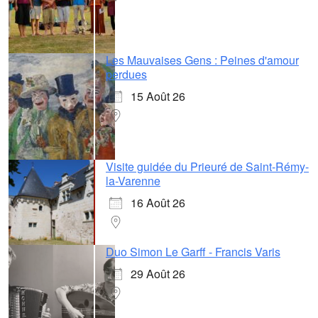
Les Mauvaises Gens : Peines d'amour
perdues
15 Août 26
Visite guidée du Prieuré de Saint-Rémy-
la-Varenne
16 Août 26
Duo Simon Le Garff - Francis Varis
29 Août 26