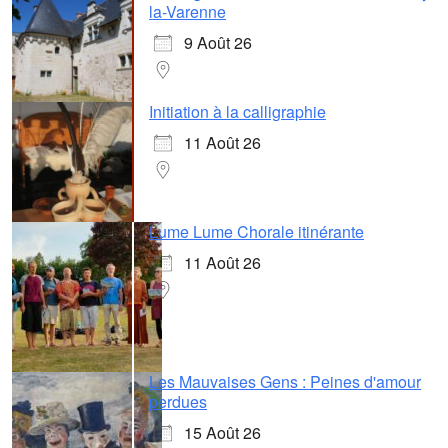
la-Varenne
9 Août 26
Initiation à la calligraphie
11 Août 26
Lume Lume Chorale itinérante
11 Août 26
Les Mauvaises Gens : Peines d'amour
perdues
15 Août 26