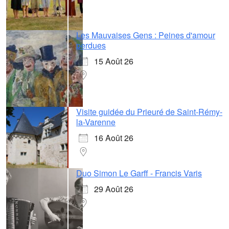
Les Mauvaises Gens : Peines d'amour
perdues
15 Août 26
Visite guidée du Prieuré de Saint-Rémy-
la-Varenne
16 Août 26
Duo Simon Le Garff - Francis Varis
29 Août 26