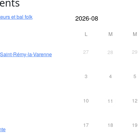
ents
urs et bal folk
L
M
M
27
29
28
e Saint-Rémy-la-Varenne
3
4
5
10
12
11
17
18
19
nte