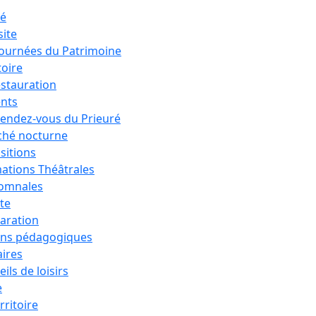
ré
site
Journées du Patrimoine
toire
estauration
nts
rendez-vous du Prieuré
hé nocturne
sitions
ations Théâtrales
tomnales
ête
aration
ons pédagogiques
aires
ils de loisirs
e
rritoire