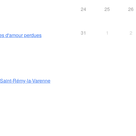
24
25
26
31
1
2
es d'amour perdues
e Saint-Rémy-la-Varenne