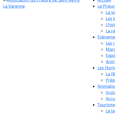
Le Prieu
La vi
Les 
L’his
La r
Évèneme
Les 
Marc
Expo
Anim
Les Hor
La f
Prép
Animati
Scol
Accue
Tourism
Le te