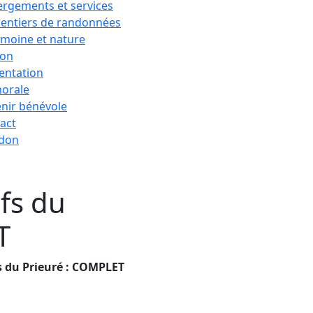
rgements et services
sentiers de randonnées
imoine et nature
ion
entation
horale
nir bénévole
act
 don
ifs du
T
fs du Prieuré : COMPLET