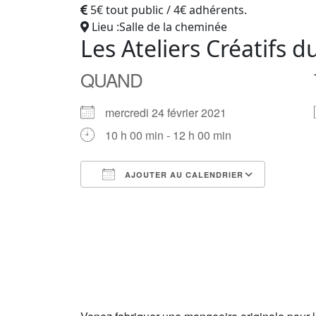
5€ tout public / 4€ adhérents.
Lieu :Salle de la cheminée
Les Ateliers Créatifs 
QUAND
mercredi 24 février 2021
10 h 00 min - 12 h 00 min
AJOUTER AU CALENDRIER
Télécharger ICS
Calendrier Google
iCalendar
Office 365
Outlook Live