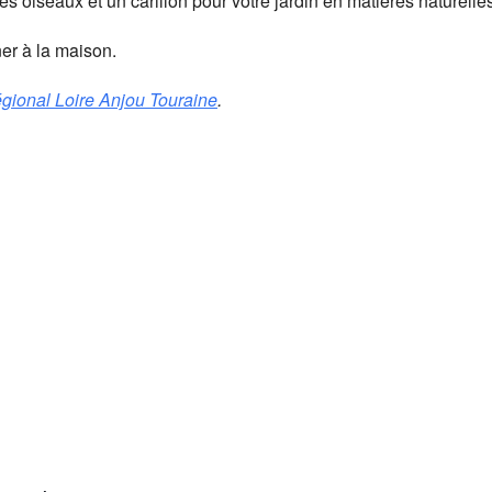
s oiseaux et un carillon pour votre jardin en matières naturelle
er à la maison.
gional Loire Anjou Touraine
.