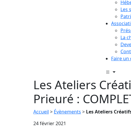
Hébe
Les 
Patr
Associat
Prés
La c
Deve
Cont
Faire un
Les Ateliers Créat
Prieuré : COMPLE
Accueil
>
Évènements
>
Les Ateliers Créati
24 février 2021