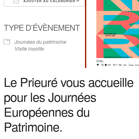
AJOUTER AU CALENDRIER
Télécharger ICS
Calendrier Google
iCalendar
Office 365
Outlook Live
TYPE D’ÉVÈNEMENT
Journées du patrimoine
Visite insolite
Le Prieuré vous accueille
pour les Journées
Européennes du
Patrimoine.