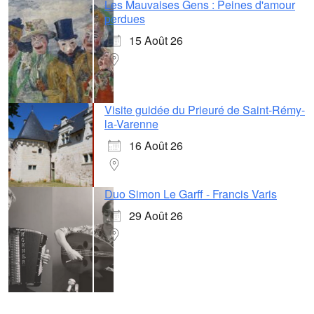
Les Mauvaises Gens : Peines d'amour
perdues
15 Août 26
Visite guidée du Prieuré de Saint-Rémy-
la-Varenne
16 Août 26
Duo Simon Le Garff - Francis Varis
29 Août 26