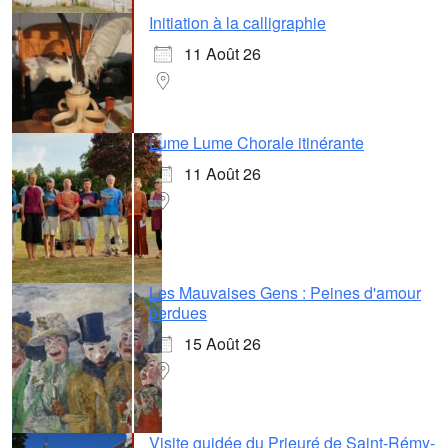
Initiation à la calligraphie
11 Août 26
Lume Lume Chorale itinérante
11 Août 26
Les Mauvaises Gens : Peines d'amour
perdues
15 Août 26
Visite guidée du Prieuré de Saint-Rémy-