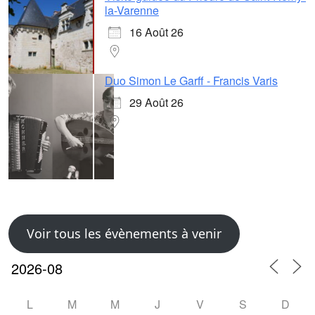
la-Varenne
16 Août 26
Duo Simon Le Garff - Francis Varis
29 Août 26
Voir tous les évènements à venir
L
M
M
J
V
S
D