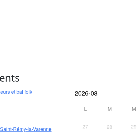
ents
urs et bal folk
L
M
M
27
29
28
e Saint-Rémy-la-Varenne