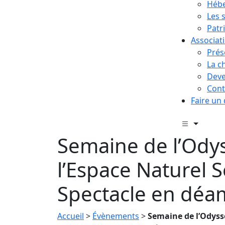
Hébe
Les 
Patr
Associat
Prés
La c
Deve
Cont
Faire un
Semaine de l’Ody
l’Espace Naturel S
Spectacle en déa
Accueil
>
Évènements
>
Semaine de l’Odyss