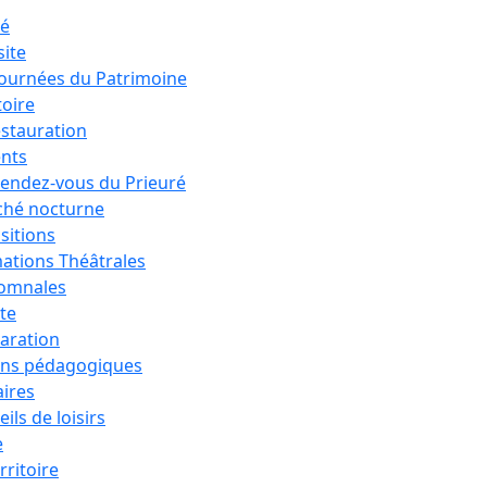
ré
site
Journées du Patrimoine
toire
estauration
nts
rendez-vous du Prieuré
hé nocturne
sitions
ations Théâtrales
tomnales
ête
aration
ons pédagogiques
aires
ils de loisirs
e
rritoire