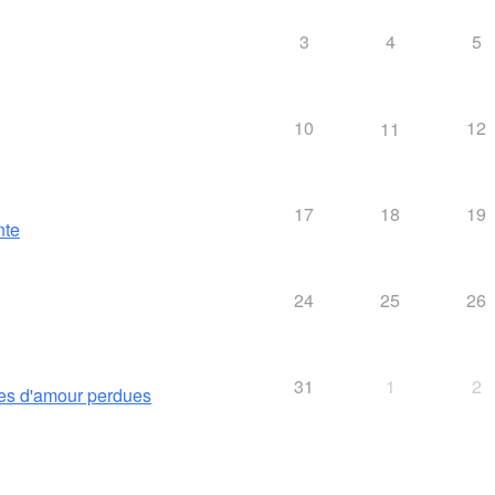
3
4
5
10
12
11
17
18
19
nte
24
25
26
31
1
2
es d'amour perdues