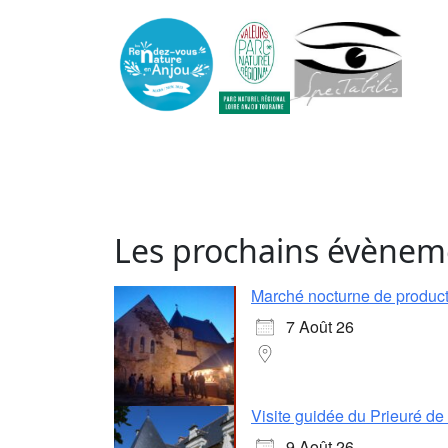
Les prochains évènem
Marché nocturne de producte
7 Août 26
Visite guidée du Prieuré d
9 Août 26