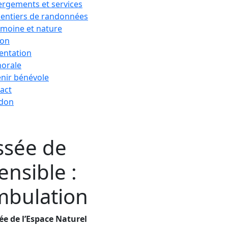
rgements et services
sentiers de randonnées
imoine et nature
ion
entation
horale
nir bénévole
act
 don
ssée de
ensible :
mbulation
ée de l’Espace Naturel