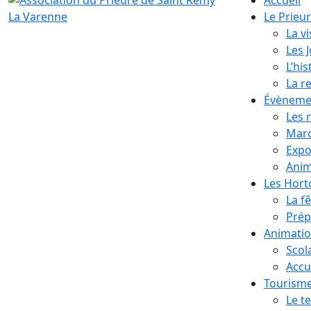
Le Prieu
La vi
Les 
L’his
La r
Évèneme
Les 
Marc
Expo
Anim
Les Hor
La f
Prép
Animati
Scol
Accue
Tourism
Le te