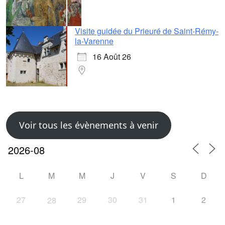
Visite guidée du Prieuré de Saint-Rémy-
la-Varenne
16 Août 26
Voir tous les évènements à venir
L
M
M
J
V
S
D
27
29
30
31
1
2
28