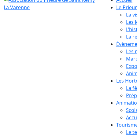
Le Prieu
La vi
Les 
L’his
La r
Évèneme
Les 
Marc
Expo
Anim
Les Hor
La f
Prép
Animati
Scol
Accue
Tourism
Le te