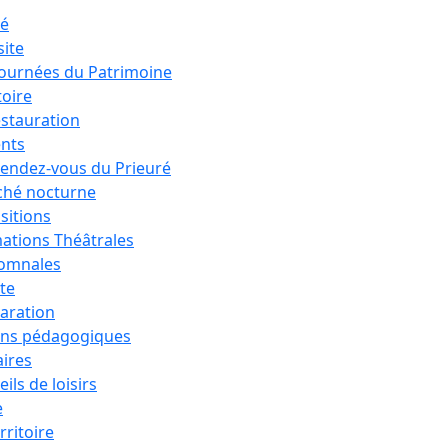
ré
site
Journées du Patrimoine
toire
estauration
nts
rendez-vous du Prieuré
hé nocturne
sitions
ations Théâtrales
tomnales
ête
aration
ons pédagogiques
aires
ils de loisirs
e
rritoire