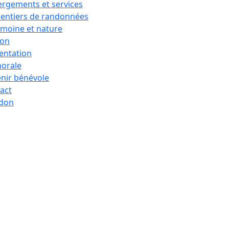
rgements et services
sentiers de randonnées
imoine et nature
ion
entation
horale
nir bénévole
act
 don