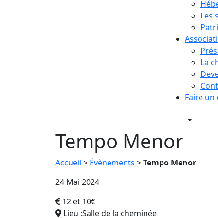
Hébe
Les 
Patr
Associat
Prés
La c
Deve
Cont
Faire un
Tempo Menor
Accueil
>
Évènements
>
Tempo Menor
24 Mai 2024
12 et 10€
Lieu :Salle de la cheminée