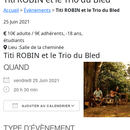
Accueil
>
Évènements
>
Titi ROBIN et le Trio du Bled
25 Juin 2021
10€ adulte / 9€ adhérents, -18 ans,
étudiants
Lieu :Salle de la cheminée
Titi ROBIN et le Trio du Bled
QUAND
vendredi 25 Juin 2021
20 h 30 min
AJOUTER AU CALENDRIER
Télécharger ICS
Calendrier Google
iCalendar
Office 365
Outlook Live
TYPE D’ÉVÈNEMENT