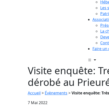
Hébe
Les 
Patr
Associat
Prés
La c
Deve
Cont
Faire un
Visite enquête: Tr
dérobé au Prieur
Accueil
>
Évènements
>
Visite enquête: Tré
7 Mai 2022