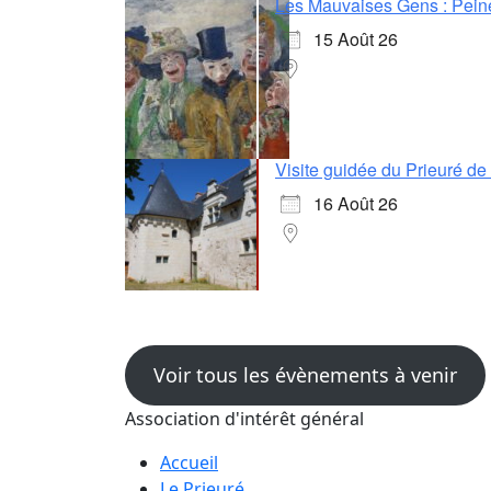
Les Mauvaises Gens : Pein
15 Août 26
Visite guidée du Prieuré d
16 Août 26
Voir tous les évènements à venir
Association d'intérêt général
Accueil
Le Prieuré