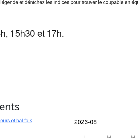
 légende et dénichez les indices pour trouver le coupable en éq
h, 15h30 et 17h
.
ents
urs et bal folk
L
M
M