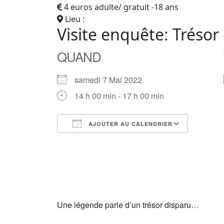
4 euros adulte/ gratuit -18 ans
Lieu :
Visite enquête: Trésor
QUAND
samedi 7 Mai 2022
14 h 00 min - 17 h 00 min
AJOUTER AU CALENDRIER
Télécharger ICS
Calendrier Google
iCalendar
Office 365
Outlook Live
Une légende parle d’un trésor disparu…