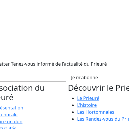
etter
Tenez-vous informé de l'actualité du Prieuré
Je m'abonne
ssociation du
Découvrir le Pri
euré
Le Prieuré
L’histoire
ésentation
Les Hortomnales
 chorale
Les Rendez-vous du Pri
ire un don
tualités