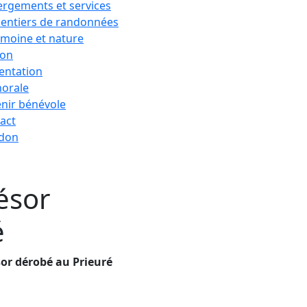
rgements et services
sentiers de randonnées
imoine et nature
ion
entation
horale
nir bénévole
act
 don
ésor
é
sor dérobé au Prieuré