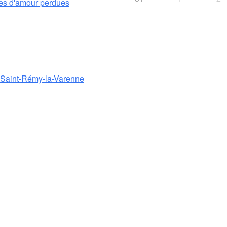
es d'amour perdues
e Saint-Rémy-la-Varenne