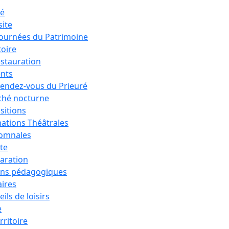
ré
site
Journées du Patrimoine
toire
estauration
nts
rendez-vous du Prieuré
hé nocturne
sitions
ations Théâtrales
tomnales
ête
aration
ons pédagogiques
aires
ils de loisirs
e
rritoire