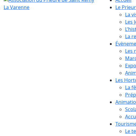
Le Prieu
La vi
Les 
L’his
La r
Évèneme
Les 
Marc
Expo
Anim
Les Hor
La f
Prép
Animati
Scol
Accue
Tourism
Le te