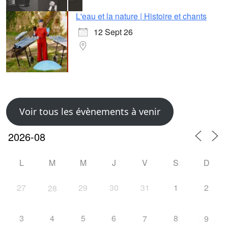
L'eau et la nature | Histoire et chants
12 Sept 26
Voir tous les évènements à venir
L
M
M
J
V
S
D
27
29
30
31
1
2
28
3
4
5
6
8
7
9