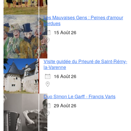
Les Mauvaises Gens : Peines d'amour
perdues
15 Août 26
Visite guidée du Prieuré de Saint-Rémy-
la-Varenne
16 Août 26
Duo Simon Le Garff - Francis Varis
29 Août 26