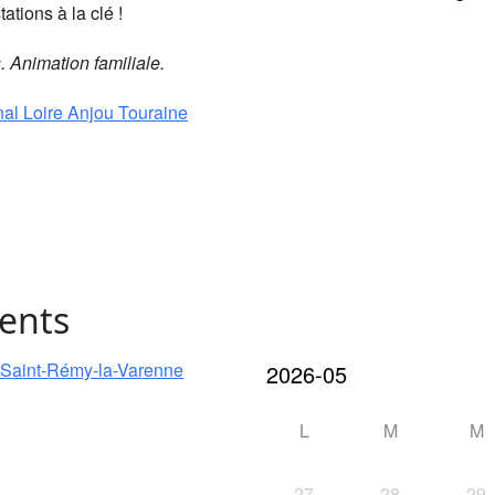
ations à la clé !
 Animation familiale.
al Loire Anjou Touraine
ents
e Saint-Rémy-la-Varenne
L
M
M
27
28
29