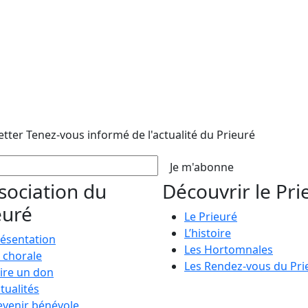
etter
Tenez-vous informé de l'actualité du Prieuré
Je m'abonne
ssociation du
Découvrir le Pri
euré
Le Prieuré
L’histoire
ésentation
Les Hortomnales
 chorale
Les Rendez-vous du Pri
ire un don
tualités
venir bénévole