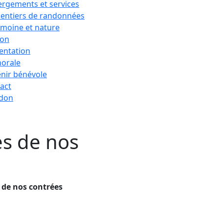
rgements et services
sentiers de randonnées
imoine et nature
ion
entation
horale
nir bénévole
act
 don
es de nos
 de nos contrées