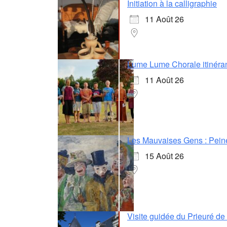
Initiation à la calligraphie
11 Août 26
Lume Lume Chorale itinéra
11 Août 26
Les Mauvaises Gens : Pein
15 Août 26
Visite guidée du Prieuré d