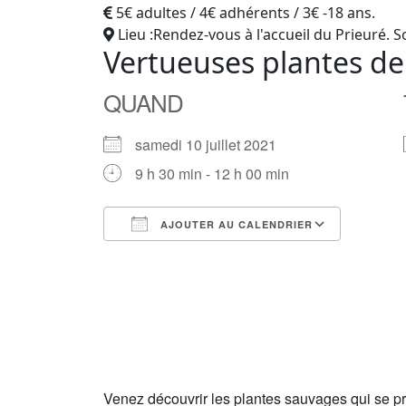
5€ adultes / 4€ adhérents / 3€ -18 ans.
Lieu :Rendez-vous à l'accueil du Prieuré. S
Vertueuses plantes de
QUAND
samedi 10 juillet 2021
9 h 30 min - 12 h 00 min
AJOUTER AU CALENDRIER
Télécharger ICS
Calendrier Google
iCalendar
Office 365
Outlook Live
Venez découvrir les plantes sauvages qui se p