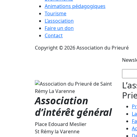
Animations pédagogiques
Tourisme
L’association
Faire un don
Contact
Copyright © 2026 Association du Prieuré
Newsl
L’a
Pri
Association
Pr
d’intérêt général
La
Fa
Place Edouard Meslier
Ac
St Rémy la Varenne
De