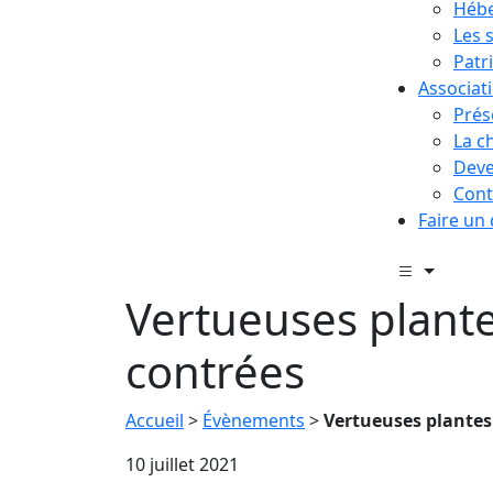
Hébe
Les 
Patr
Associat
Prés
La c
Deve
Cont
Faire un
Vertueuses plant
contrées
Accueil
>
Évènements
>
Vertueuses plantes
10 juillet 2021