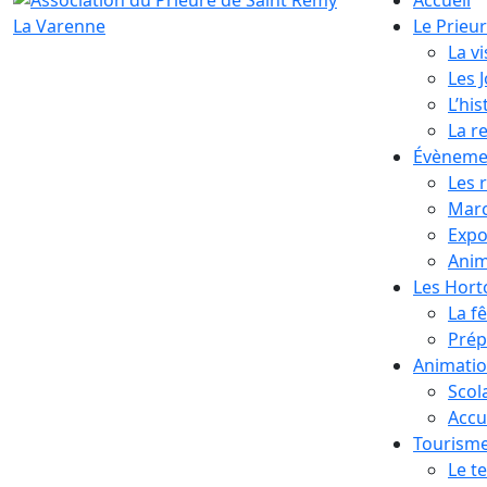
Le Prieu
La vi
Les 
L’his
La r
Évèneme
Les 
Marc
Expo
Anim
Les Hor
La f
Prép
Animati
Scol
Accue
Tourism
Le te