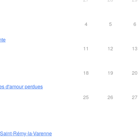
4
5
6
nte
11
12
13
18
19
20
es d'amour perdues
25
26
27
e Saint-Rémy-la-Varenne