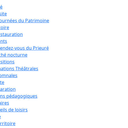
ré
site
Journées du Patrimoine
toire
estauration
nts
rendez-vous du Prieuré
hé nocturne
sitions
ations Théâtrales
tomnales
ête
aration
ons pédagogiques
aires
ils de loisirs
e
rritoire