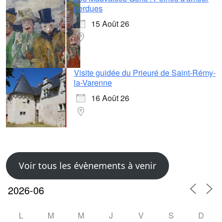
perdues
15 Août 26
Visite guidée du Prieuré de Saint-Rémy-
la-Varenne
16 Août 26
Voir tous les évènements à venir
L
M
M
J
V
S
D