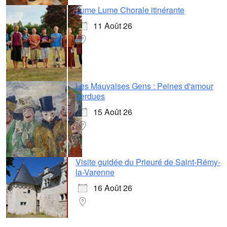
Lume Lume Chorale itinérante
11 Août 26
Les Mauvaises Gens : Peines d'amour
perdues
15 Août 26
Visite guidée du Prieuré de Saint-Rémy-
la-Varenne
16 Août 26